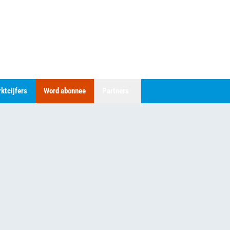
ktcijfers
Word abonnee
Partners