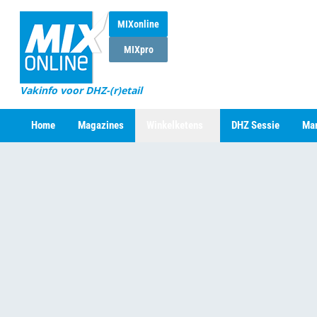
MIXonline
MIXpro
Vakinfo voor DHZ-(r)etail
Home
Magazines
Winkelketens
DHZ Sessie
Mar