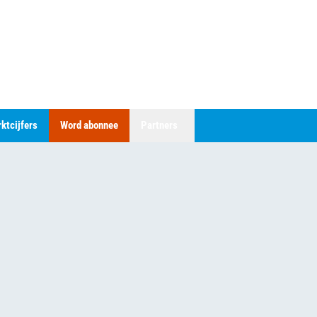
ktcijfers
Word abonnee
Partners