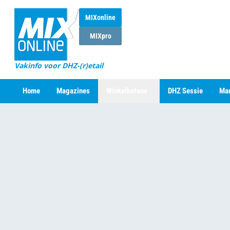
MIXonline
MIXpro
Vakinfo voor DHZ-(r)etail
Home
Magazines
Winkelketens
DHZ Sessie
Mar