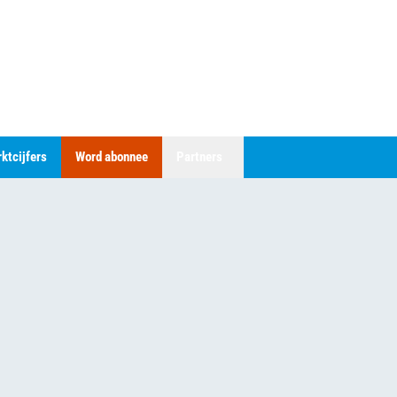
ktcijfers
Word abonnee
Partners