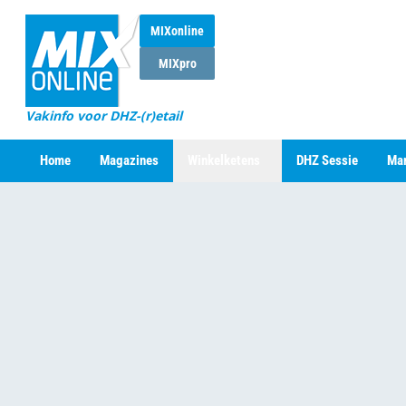
MIXonline
MIXpro
Vakinfo voor DHZ-(r)etail
Home
Magazines
Winkelketens
DHZ Sessie
Mar