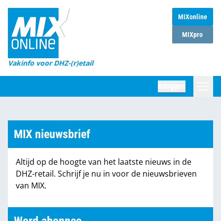
MIXonline
Home
MIXpro
Magazines
Vakinfo voor DHZ-(r)etail
Winkelketens
Inloggen
DHZ Sessie
Zoeken
Marktcijfers
MIX nieuwsbrief
Word abonnee
Altijd op de hoogte van het laatste nieuws in de
Partners
DHZ-retail. Schrijf je nu in voor de nieuwsbrieven
van MIX.