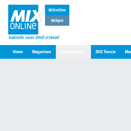
MIXonline
MIXpro
Vakinfo voor DHZ-(r)etail
Home
Magazines
Winkelketens
DHZ Sessie
Mar