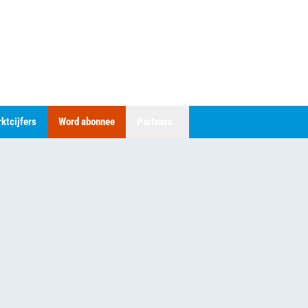
ktcijfers
Word abonnee
Partners