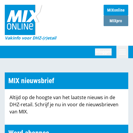
MIXonline
Home
MIXpro
Magazines
Vakinfo voor DHZ-(r)etail
Winkelketens
Inloggen
DHZ Sessie
Zoeken
Marktcijfers
MIX nieuwsbrief
Word abonnee
Altijd op de hoogte van het laatste nieuws in de
Partners
DHZ-retail. Schrijf je nu in voor de nieuwsbrieven
van MIX.