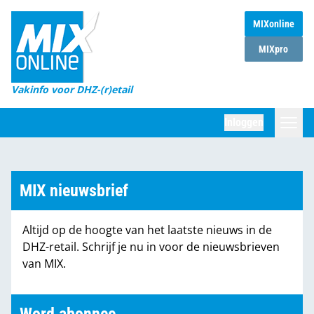
MIXonline
Home
MIXpro
Magazines
Vakinfo voor DHZ-(r)etail
Winkelketens
Inloggen
DHZ Sessie
Zoeken
Marktcijfers
MIX nieuwsbrief
Word abonnee
Altijd op de hoogte van het laatste nieuws in de
Partners
DHZ-retail. Schrijf je nu in voor de nieuwsbrieven
van MIX.