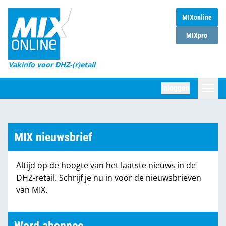
MIXonline
Home
MIXpro
Magazines
Vakinfo voor DHZ-(r)etail
Winkelketens
Inloggen
DHZ Sessie
Zoeken
Marktcijfers
MIX nieuwsbrief
Word abonnee
Altijd op de hoogte van het laatste nieuws in de
Partners
DHZ-retail. Schrijf je nu in voor de nieuwsbrieven
van MIX.