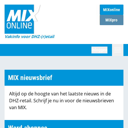
MIXonline
Home
MIXpro
Magazines
Vakinfo voor DHZ-(r)etail
Winkelketens
Inloggen
DHZ Sessie
Zoeken
Marktcijfers
MIX nieuwsbrief
Word abonnee
Altijd op de hoogte van het laatste nieuws in de
Partners
DHZ-retail. Schrijf je nu in voor de nieuwsbrieven
van MIX.