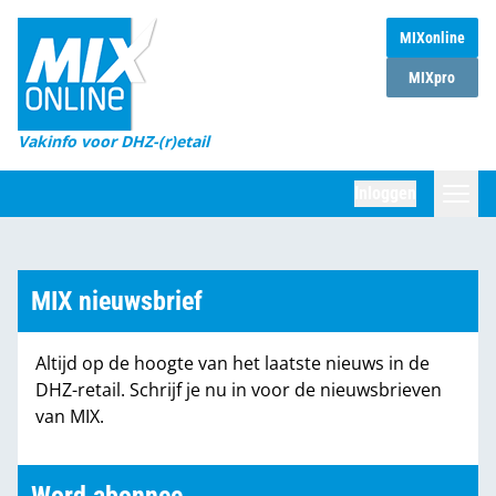
MIXonline
Home
MIXpro
Magazines
Vakinfo voor DHZ-(r)etail
Winkelketens
Inloggen
DHZ Sessie
Zoeken
Marktcijfers
MIX nieuwsbrief
Word abonnee
Altijd op de hoogte van het laatste nieuws in de
Partners
DHZ-retail. Schrijf je nu in voor de nieuwsbrieven
van MIX.