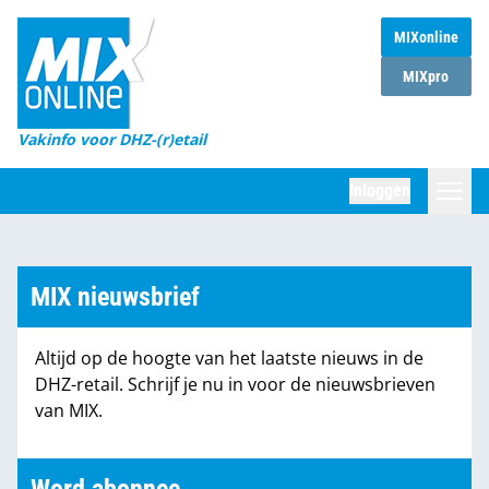
MIXonline
Home
MIXpro
Magazines
Vakinfo voor DHZ-(r)etail
Winkelketens
Inloggen
DHZ Sessie
Zoeken
Marktcijfers
MIX nieuwsbrief
Word abonnee
Altijd op de hoogte van het laatste nieuws in de
Partners
DHZ-retail. Schrijf je nu in voor de nieuwsbrieven
van MIX.