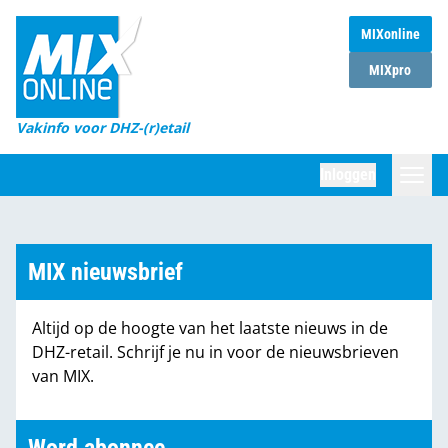
MIXonline
Home
MIXpro
Magazines
Vakinfo voor DHZ-(r)etail
Winkelketens
Inloggen
DHZ Sessie
Zoeken
Marktcijfers
MIX nieuwsbrief
Word abonnee
Altijd op de hoogte van het laatste nieuws in de
Partners
DHZ-retail. Schrijf je nu in voor de nieuwsbrieven
van MIX.