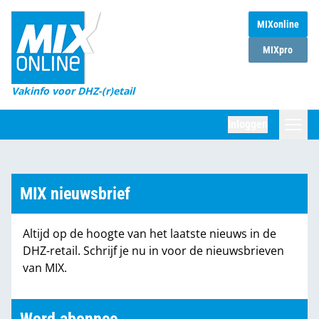
MIXonline
Home
MIXpro
Magazines
Vakinfo voor DHZ-(r)etail
Winkelketens
Inloggen
DHZ Sessie
Zoeken
Marktcijfers
MIX nieuwsbrief
Word abonnee
Altijd op de hoogte van het laatste nieuws in de
Partners
DHZ-retail. Schrijf je nu in voor de nieuwsbrieven
van MIX.