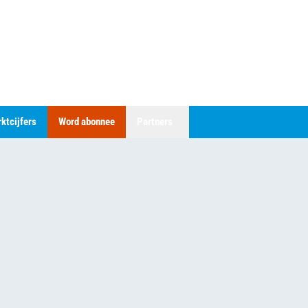
ktcijfers
Word abonnee
Partners