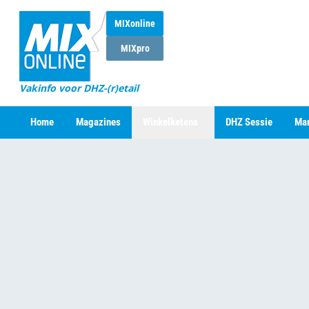
MIXonline
MIXpro
Vakinfo voor DHZ-(r)etail
Home
Magazines
Winkelketens
DHZ Sessie
Mar