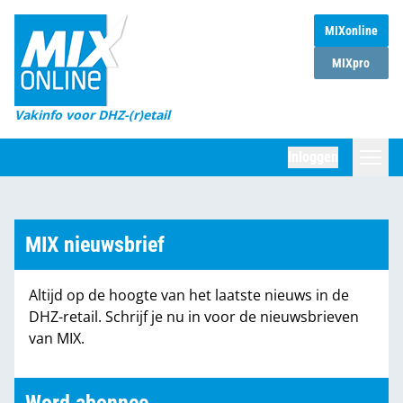
MIXonline
Home
MIXpro
Magazines
Vakinfo voor DHZ-(r)etail
Winkelketens
Inloggen
DHZ Sessie
Zoeken
Marktcijfers
MIX nieuwsbrief
Word abonnee
Altijd op de hoogte van het laatste nieuws in de
Partners
DHZ-retail. Schrijf je nu in voor de nieuwsbrieven
van MIX.