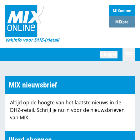
MIXonline
Home
MIXpro
Magazines
Vakinfo voor DHZ-(r)etail
Winkelketens
Inloggen
DHZ Sessie
Zoeken
Marktcijfers
MIX nieuwsbrief
Word abonnee
Altijd op de hoogte van het laatste nieuws in de
Partners
DHZ-retail. Schrijf je nu in voor de nieuwsbrieven
van MIX.