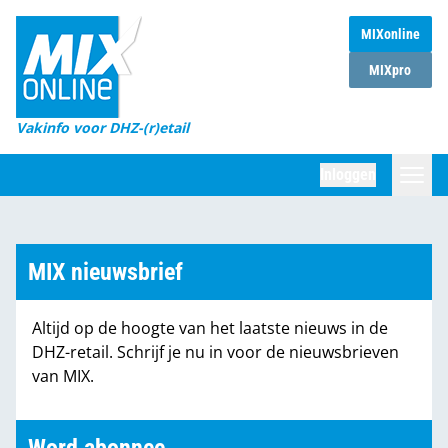
MIXonline
Home
MIXpro
Magazines
Vakinfo voor DHZ-(r)etail
Winkelketens
Inloggen
DHZ Sessie
Zoeken
Marktcijfers
MIX nieuwsbrief
Word abonnee
Altijd op de hoogte van het laatste nieuws in de
Partners
DHZ-retail. Schrijf je nu in voor de nieuwsbrieven
van MIX.