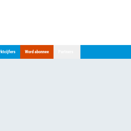
ktcijfers
Word abonnee
Partners