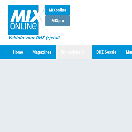
MIXonline
MIXpro
Vakinfo voor DHZ-(r)etail
Home
Magazines
Winkelketens
DHZ Sessie
Mar