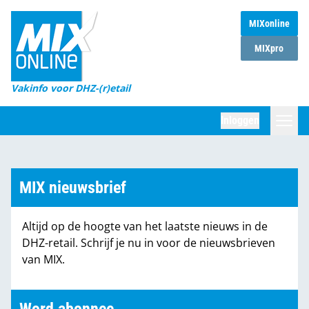
MIXonline
Home
MIXpro
Magazines
Vakinfo voor DHZ-(r)etail
Winkelketens
Inloggen
DHZ Sessie
Zoeken
Marktcijfers
MIX nieuwsbrief
Word abonnee
Altijd op de hoogte van het laatste nieuws in de
Partners
DHZ-retail. Schrijf je nu in voor de nieuwsbrieven
van MIX.