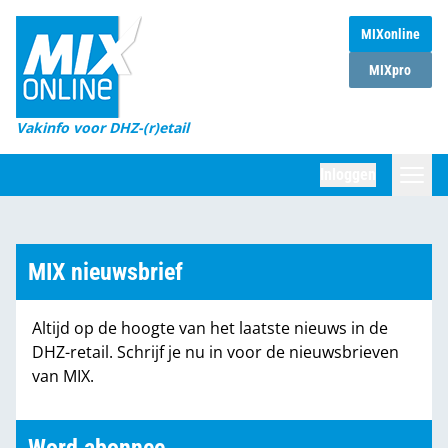
MIXonline
Home
MIXpro
Magazines
Vakinfo voor DHZ-(r)etail
Winkelketens
Inloggen
DHZ Sessie
Zoeken
Marktcijfers
MIX nieuwsbrief
Word abonnee
Altijd op de hoogte van het laatste nieuws in de
Partners
DHZ-retail. Schrijf je nu in voor de nieuwsbrieven
van MIX.