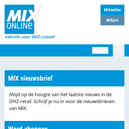
MIXonline
Home
MIXpro
Magazines
Vakinfo voor DHZ-(r)etail
Winkelketens
Inloggen
DHZ Sessie
Zoeken
Marktcijfers
MIX nieuwsbrief
Word abonnee
Altijd op de hoogte van het laatste nieuws in de
Partners
DHZ-retail. Schrijf je nu in voor de nieuwsbrieven
van MIX.