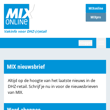
MIXonline
Home
MIXpro
Magazines
Vakinfo voor DHZ-(r)etail
Winkelketens
Inloggen
DHZ Sessie
Zoeken
Marktcijfers
MIX nieuwsbrief
Word abonnee
Altijd op de hoogte van het laatste nieuws in de
Partners
DHZ-retail. Schrijf je nu in voor de nieuwsbrieven
van MIX.