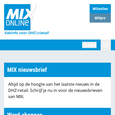
MIXonline
Home
MIXpro
Magazines
Vakinfo voor DHZ-(r)etail
Winkelketens
Inloggen
DHZ Sessie
Zoeken
Marktcijfers
MIX nieuwsbrief
Word abonnee
Altijd op de hoogte van het laatste nieuws in de
Partners
DHZ-retail. Schrijf je nu in voor de nieuwsbrieven
van MIX.