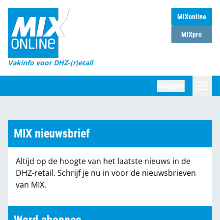
MIXonline
Home
MIXpro
Magazines
Vakinfo voor DHZ-(r)etail
Winkelketens
Inloggen
DHZ Sessie
Zoeken
Marktcijfers
MIX nieuwsbrief
Word abonnee
Altijd op de hoogte van het laatste nieuws in de
Partners
DHZ-retail. Schrijf je nu in voor de nieuwsbrieven
van MIX.