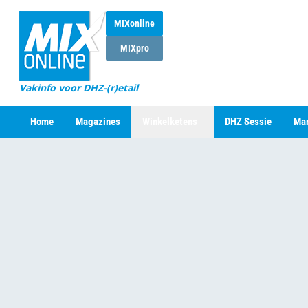
MIXonline
MIXpro
Vakinfo voor DHZ-(r)etail
Home
Magazines
Winkelketens
DHZ Sessie
Mar