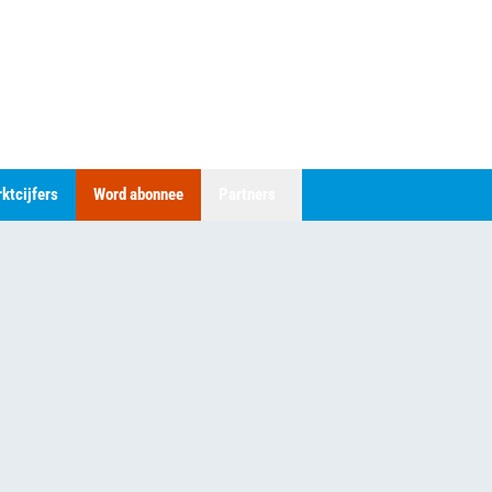
ktcijfers
Word abonnee
Partners