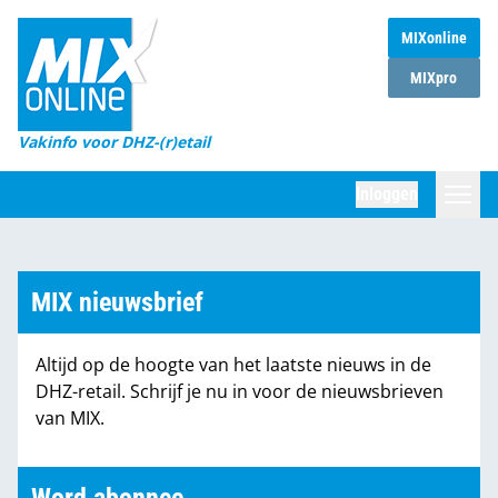
MIXonline
Home
MIXpro
Magazines
Vakinfo voor DHZ-(r)etail
Winkelketens
Inloggen
DHZ Sessie
Zoeken
Marktcijfers
MIX nieuwsbrief
Word abonnee
Altijd op de hoogte van het laatste nieuws in de
Partners
DHZ-retail. Schrijf je nu in voor de nieuwsbrieven
van MIX.