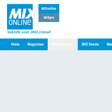
MIXonline
MIXpro
Vakinfo voor DHZ-(r)etail
Home
Magazines
Winkelketens
DHZ Sessie
Mar