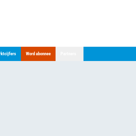
ktcijfers
Word abonnee
Partners