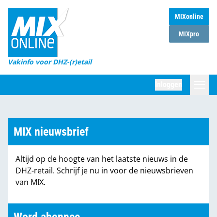
MIXonline
Home
MIXpro
Magazines
Vakinfo voor DHZ-(r)etail
Winkelketens
Inloggen
DHZ Sessie
Zoeken
Marktcijfers
MIX nieuwsbrief
Word abonnee
Altijd op de hoogte van het laatste nieuws in de
Partners
DHZ-retail. Schrijf je nu in voor de nieuwsbrieven
van MIX.