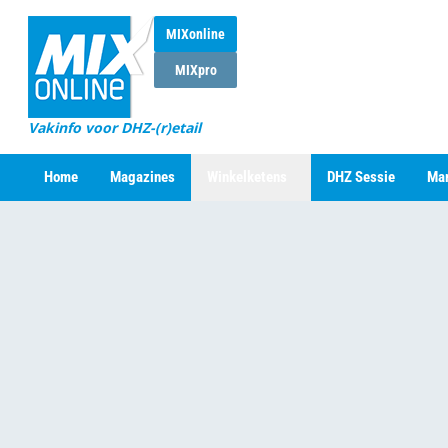
MIXonline
MIXpro
Vakinfo voor DHZ-(r)etail
Home
Magazines
Winkelketens
DHZ Sessie
Mar