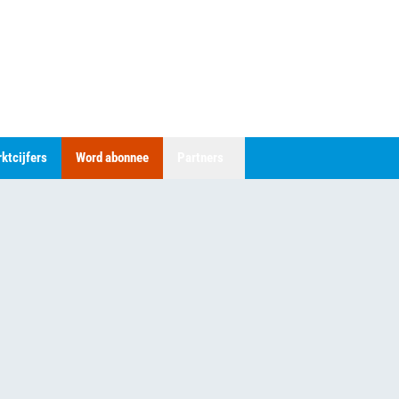
ktcijfers
Word abonnee
Partners