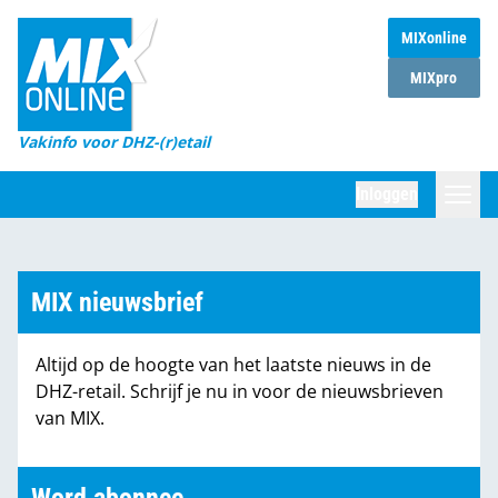
MIXonline
Home
MIXpro
Magazines
Vakinfo voor DHZ-(r)etail
Winkelketens
Inloggen
DHZ Sessie
Zoeken
Marktcijfers
MIX nieuwsbrief
Word abonnee
Altijd op de hoogte van het laatste nieuws in de
Partners
DHZ-retail. Schrijf je nu in voor de nieuwsbrieven
van MIX.