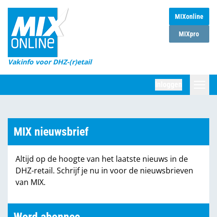
MIXonline
Home
MIXpro
Magazines
Vakinfo voor DHZ-(r)etail
Winkelketens
Inloggen
DHZ Sessie
Zoeken
Marktcijfers
MIX nieuwsbrief
Word abonnee
Altijd op de hoogte van het laatste nieuws in de
Partners
DHZ-retail. Schrijf je nu in voor de nieuwsbrieven
van MIX.