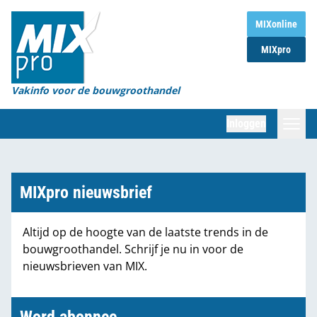
Home
MIXonline
MIXpro
Magazines
Organisaties
Vakinfo voor de bouwgroothandel
[BUB]
Inloggen
[BB]
Zoeken
Marktcijfers
MIXpro nieuwsbrief
Word abonnee
Altijd op de hoogte van de laatste trends in de
bouwgroothandel. Schrijf je nu in voor de
Partners
nieuwsbrieven van MIX.