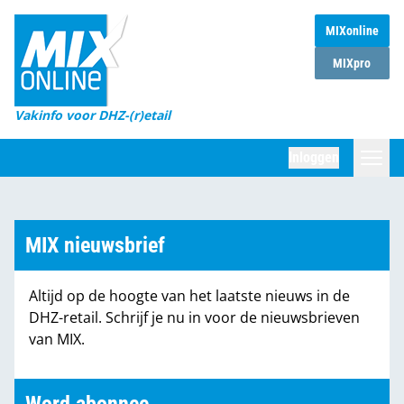
MIXonline
Home
MIXpro
Magazines
Vakinfo voor DHZ-(r)etail
Winkelketens
Inloggen
DHZ Sessie
Zoeken
Marktcijfers
MIX nieuwsbrief
Word abonnee
Altijd op de hoogte van het laatste nieuws in de
Partners
DHZ-retail. Schrijf je nu in voor de nieuwsbrieven
van MIX.