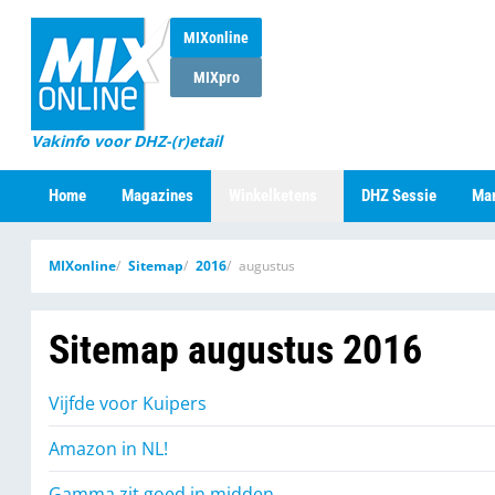
MIXonline
MIXpro
Vakinfo voor DHZ-(r)etail
Home
Magazines
Winkelketens
DHZ Sessie
Mar
MIXonline
Sitemap
2016
augustus
Sitemap augustus 2016
Vijfde voor Kuipers
Amazon in NL!
Gamma zit goed in midden