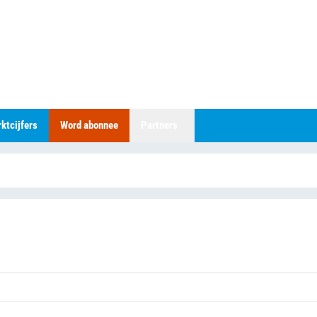
ktcijfers
Word abonnee
Partners