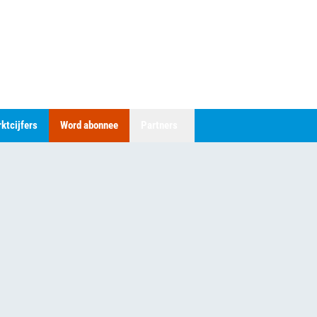
ktcijfers
Word abonnee
Partners