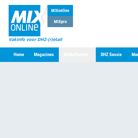
MIXonline
MIXpro
Vakinfo voor DHZ-(r)etail
Home
Magazines
Winkelketens
DHZ Sessie
Mar