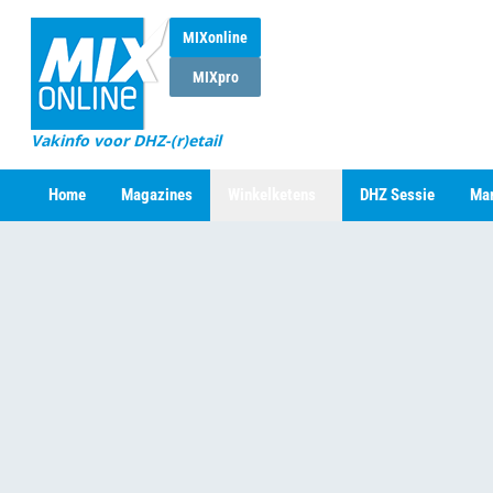
MIXonline
MIXpro
Vakinfo voor DHZ-(r)etail
Home
Magazines
Winkelketens
DHZ Sessie
Mar