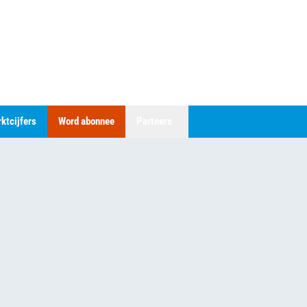
ktcijfers
Word abonnee
Partners