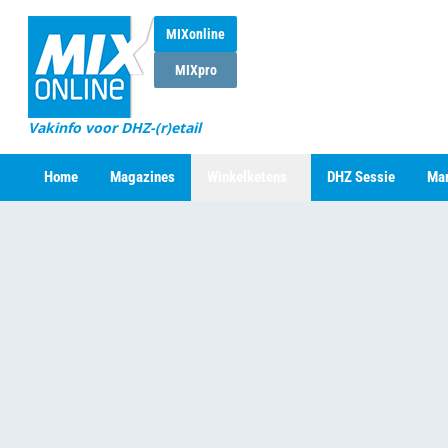
MIXonline
MIXpro
Vakinfo voor DHZ-(r)etail
Home
Magazines
Winkelketens
DHZ Sessie
Mar