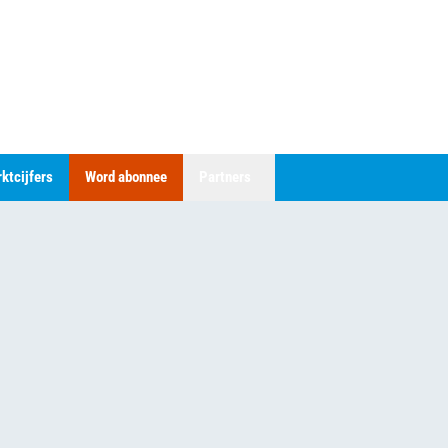
ktcijfers
Word abonnee
Partners