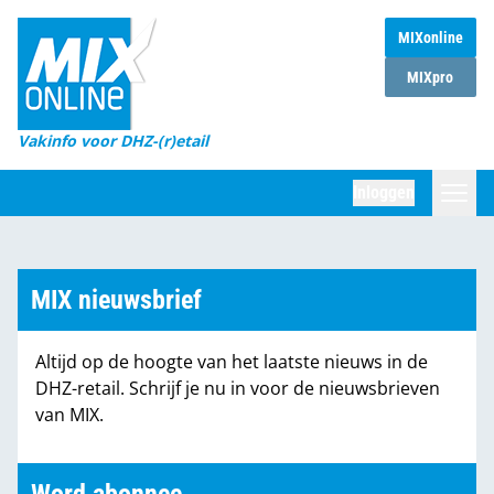
MIXonline
Home
MIXpro
Magazines
Vakinfo voor DHZ-(r)etail
Winkelketens
Inloggen
DHZ Sessie
Zoeken
Marktcijfers
MIX nieuwsbrief
Word abonnee
Altijd op de hoogte van het laatste nieuws in de
Partners
DHZ-retail. Schrijf je nu in voor de nieuwsbrieven
van MIX.