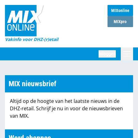
MIXonline
Home
MIXpro
Magazines
Vakinfo voor DHZ-(r)etail
Winkelketens
Inloggen
DHZ Sessie
Zoeken
Marktcijfers
MIX nieuwsbrief
Word abonnee
Altijd op de hoogte van het laatste nieuws in de
Partners
DHZ-retail. Schrijf je nu in voor de nieuwsbrieven
van MIX.