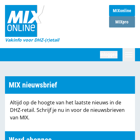
MIXonline
Home
MIXpro
Magazines
Vakinfo voor DHZ-(r)etail
Winkelketens
Inloggen
DHZ Sessie
Zoeken
Marktcijfers
MIX nieuwsbrief
Word abonnee
Altijd op de hoogte van het laatste nieuws in de
Partners
DHZ-retail. Schrijf je nu in voor de nieuwsbrieven
van MIX.