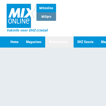
MIXonline
MIXpro
Vakinfo voor DHZ-(r)etail
Home
Magazines
Winkelketens
DHZ Sessie
Mar