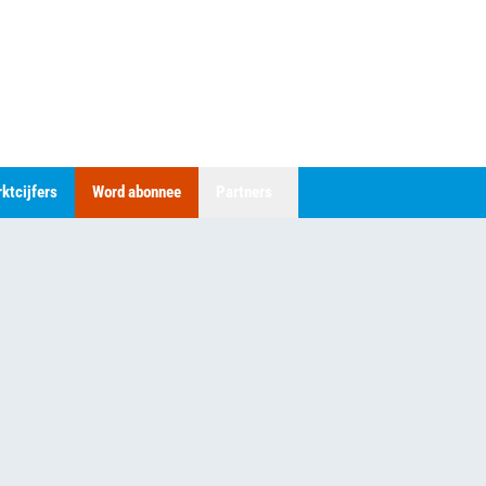
ktcijfers
Word abonnee
Partners