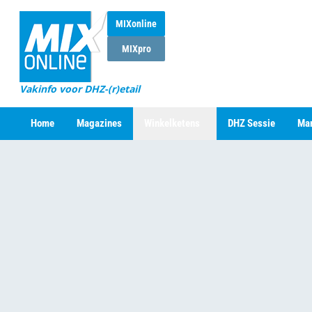
MIXonline
MIXpro
Vakinfo voor DHZ-(r)etail
Home
Magazines
Winkelketens
DHZ Sessie
Mar