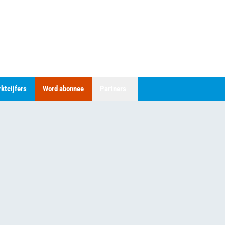
ktcijfers
Word abonnee
Partners