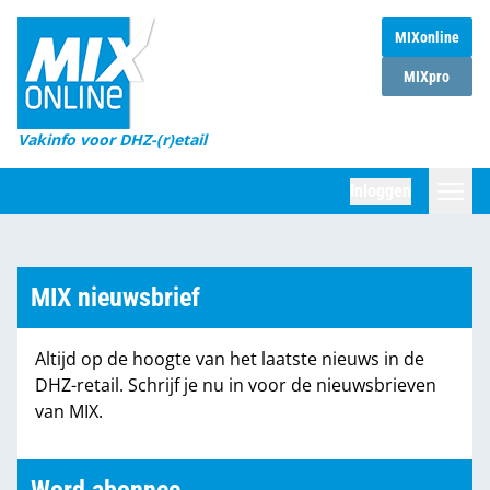
MIXonline
Home
MIXpro
Magazines
Vakinfo voor DHZ-(r)etail
Winkelketens
Inloggen
DHZ Sessie
Zoeken
Marktcijfers
MIX nieuwsbrief
Word abonnee
Altijd op de hoogte van het laatste nieuws in de
Partners
DHZ-retail. Schrijf je nu in voor de nieuwsbrieven
van MIX.