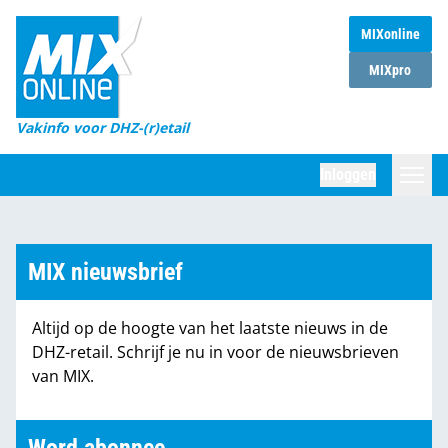
MIXonline
Home
MIXpro
Magazines
Vakinfo voor DHZ-(r)etail
Winkelketens
Inloggen
DHZ Sessie
Zoeken
Marktcijfers
MIX nieuwsbrief
Word abonnee
Altijd op de hoogte van het laatste nieuws in de
Partners
DHZ-retail. Schrijf je nu in voor de nieuwsbrieven
van MIX.