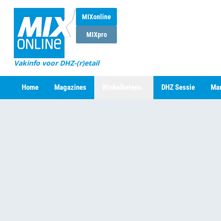
MIXonline
MIXpro
Vakinfo voor DHZ-(r)etail
Home
Magazines
Winkelketens
DHZ Sessie
Mar