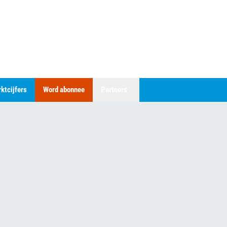
ktcijfers
Word abonnee
Partners