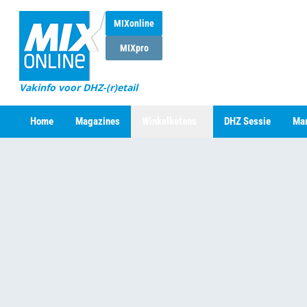
MIXonline
MIXpro
Vakinfo voor DHZ-(r)etail
Home
Magazines
Winkelketens
DHZ Sessie
Mar