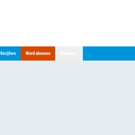
ktcijfers
Word abonnee
Partners