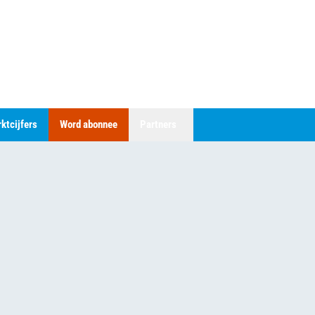
ktcijfers
Word abonnee
Partners