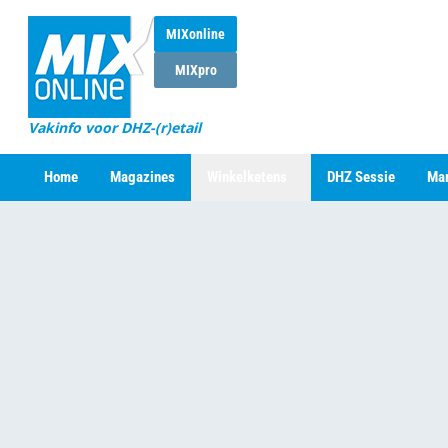
MIXonline
MIXpro
Vakinfo voor DHZ-(r)etail
Home
Magazines
Winkelketens
DHZ Sessie
Mar