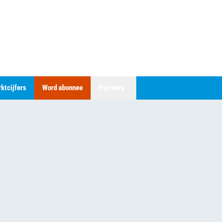
ktcijfers
Word abonnee
Partners