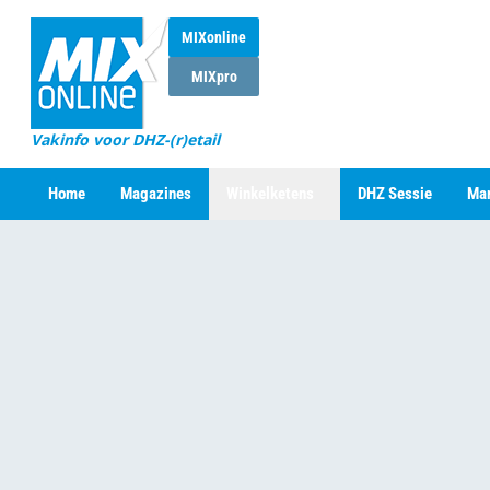
MIXonline
MIXpro
Vakinfo voor DHZ-(r)etail
Home
Magazines
Winkelketens
DHZ Sessie
Mar