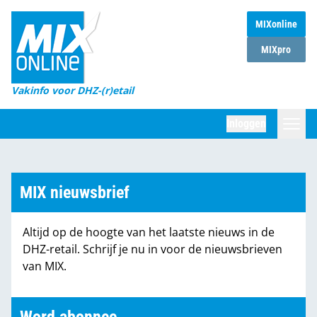
MIXonline
Home
MIXpro
Magazines
Vakinfo voor DHZ-(r)etail
Winkelketens
Inloggen
DHZ Sessie
Zoeken
Marktcijfers
MIX nieuwsbrief
Word abonnee
Altijd op de hoogte van het laatste nieuws in de
Partners
DHZ-retail. Schrijf je nu in voor de nieuwsbrieven
van MIX.