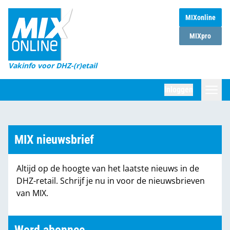
MIXonline
Home
MIXpro
Magazines
Vakinfo voor DHZ-(r)etail
Winkelketens
Inloggen
DHZ Sessie
Zoeken
Marktcijfers
MIX nieuwsbrief
Word abonnee
Altijd op de hoogte van het laatste nieuws in de
Partners
DHZ-retail. Schrijf je nu in voor de nieuwsbrieven
van MIX.